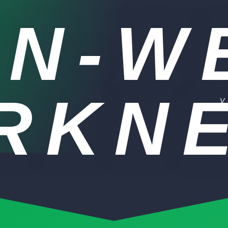
N-WEI
KNE
V