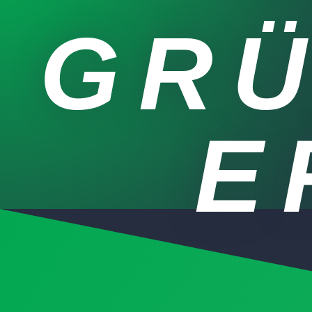
GRÜ
R