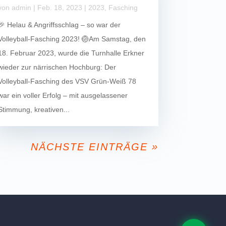
von
admin
|
Feb. 18, 2023
|
2023
,
Fasching
🎉 Helau & Angriffsschlag – so war der
Volleyball-Fasching 2023! 🏐Am Samstag, den
18. Februar 2023, wurde die Turnhalle Erkner
wieder zur närrischen Hochburg: Der
Volleyball-Fasching des VSV Grün-Weiß 78
war ein voller Erfolg – mit ausgelassener
Stimmung, kreativen...
NÄCHSTE EINTRÄGE »