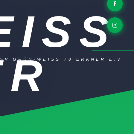
SS E
R
SV GRÜN-WEISS 78 ERKNER E.V.