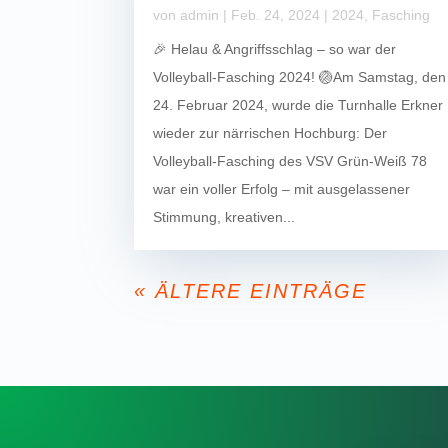
von
admin
|
Feb. 24, 2024
|
2024
,
Fasching
🎉 Helau & Angriffsschlag – so war der
Volleyball-Fasching 2024! 🏐Am Samstag, den
24. Februar 2024, wurde die Turnhalle Erkner
wieder zur närrischen Hochburg: Der
Volleyball-Fasching des VSV Grün-Weiß 78
war ein voller Erfolg – mit ausgelassener
Stimmung, kreativen...
« ÄLTERE EINTRÄGE