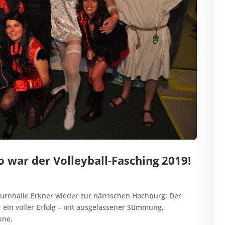
o war der Volleyball-Fasching 2019!
Turnhalle Erkner wieder zur närrischen Hochburg: Der
ein voller Erfolg – mit ausgelassener Stimmung,
une.