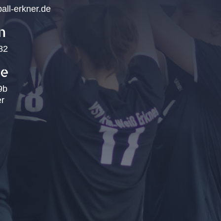
all-erkner.de
n
82
se
9b
r