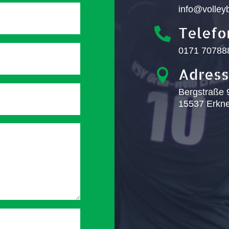
info@volleyb
Telefo

0171 70788
Adres

Bergstraße 
15537 Erkne