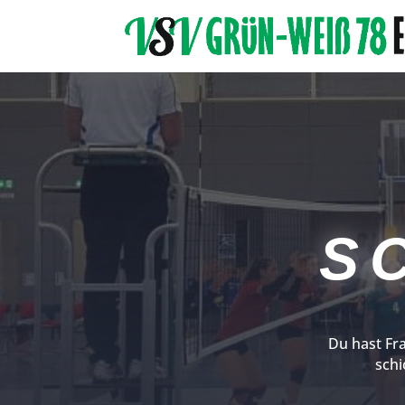
S
Du hast Fr
schi