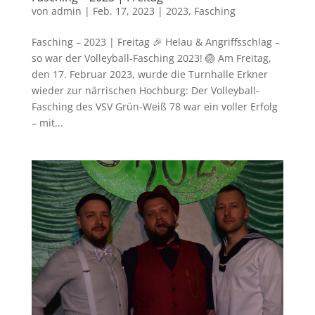
von
admin
|
Feb. 17, 2023
|
2023
,
Fasching
Fasching – 2023 | Freitag 🎉 Helau & Angriffsschlag –
so war der Volleyball-Fasching 2023! 🏐 Am Freitag,
den 17. Februar 2023, wurde die Turnhalle Erkner
wieder zur närrischen Hochburg: Der Volleyball-
Fasching des VSV Grün-Weiß 78 war ein voller Erfolg
– mit...